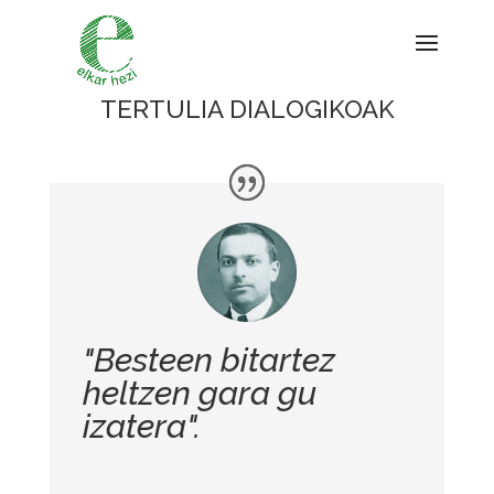
TERTULIA DIALOGIKOAK
"Besteen bitartez
heltzen gara gu
izatera".