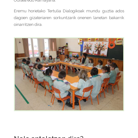
Odisea edo Ramayana.
Eremu horietako Tertulia Dialogikoak mundu guztia ados
dagoen gizateriaren sorkuntzarik onenen lanetan bakarrik
oinarritzen dira.