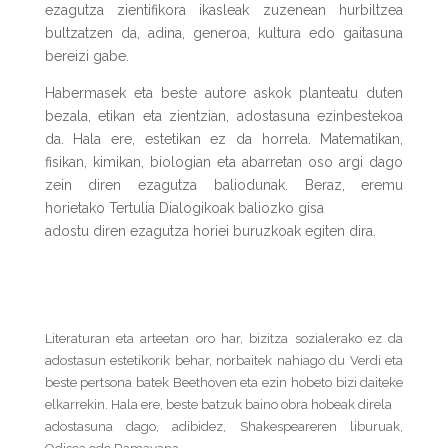
ezagutza zientifikora ikasleak zuzenean hurbiltzea
bultzatzen da, adina, generoa, kultura edo gaitasuna
bereizi gabe.
Habermasek eta beste autore askok planteatu duten
bezala, etikan eta zientzian, adostasuna ezinbestekoa
da. Hala ere, estetikan ez da horrela. Matematikan,
fisikan, kimikan, biologian eta abarretan oso argi dago
zein diren ezagutza baliodunak. Beraz, eremu
horietako Tertulia Dialogikoak baliozko gisa
adostu diren ezagutza horiei buruzkoak egiten dira.
Literaturan eta arteetan oro har, bizitza sozialerako ez da
adostasun estetikorik behar, norbaitek nahiago du Verdi eta
beste pertsona batek Beethoven eta ezin hobeto bizi daiteke
elkarrekin. Hala ere, beste batzuk baino obra hobeak direla
adostasuna dago, adibidez, Shakespeareren liburuak,