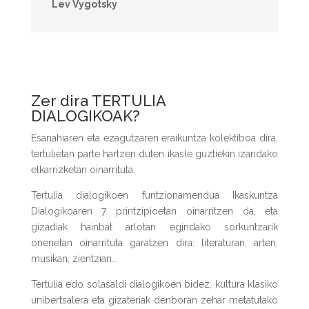
Lev Vygotsky
Zer dira TERTULIA
DIALOGIKOAK?
Esanahiaren eta ezagutzaren eraikuntza kolektiboa dira,
tertulietan parte hartzen duten ikasle guztiekin izandako
elkarrizketan oinarrituta.
Tertulia dialogikoen funtzionamendua Ikaskuntza
Dialogikoaren 7 printzipioetan oinarritzen da, eta
gizadiak hainbat arlotan egindako sorkuntzarik
onenetan oinarrituta garatzen dira: literaturan, arten,
musikan, zientzian...
Tertulia edo solasaldi dialogikoen bidez, kultura klasiko
unibertsalera eta gizateriak denboran zehar metatutako