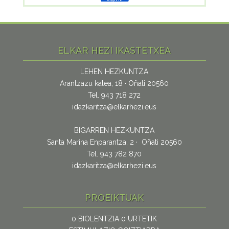
ELKAR HEZI IKASTETXEA
LEHEN HEZKUNTZA
Arantzazu kalea, 18 · Oñati 20560
Tel. 943 718 272
idazkaritza@elkarhezi.eus
BIGARREN HEZKUNTZA
Santa Marina Enparantza, 2 · Oñati 20560
Tel. 943 782 870
idazkaritza@elkarhezi.eus
PROEIKTUAK
0 BIOLENTZIA 0 URTETIK