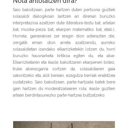
Nola antolatzen dira?
Saio bakoitzean, parte hartzen duten pertsona guztiek
solasaldi dialogikoan lantzen ari direnari buruzko
interpretazioa azaltzen dute (literatura-testu bat, artelan
bat, musika-pieza bat, ekarpen matematiko bat, etab.).
Horrela, gainerakoei zer eragin dion adierazten die,
zergatik eman dion arreta azaltzendu, aurreko
solasaldietan izandako elkarrizketekin lotzen du, horri
buruzko hausnarketa kritikoa egiten du, eta abar.
Elkarrizketaren eta ikasle bakoitzaren ekarpenen bidez,
truke aberasgarria sortzen da, solasaldiaren gaia
sakontzeko eta, aldi berean, ezagutza berriak eraikitzea
sustatzeko. Saio bakoitzean, parte-hartzaile batek bere
gain hartzen du moderatzailearen rola, ikasle guztien
artean berdintasunezko parte-hartzea bultzatzeko.