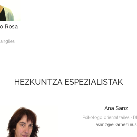
io Rosa
Langilea
HEZKUNTZA ESPEZIALISTAK
Ana Sanz
Psikologo orientatzailea ·
asanz@elkarhezi.eus