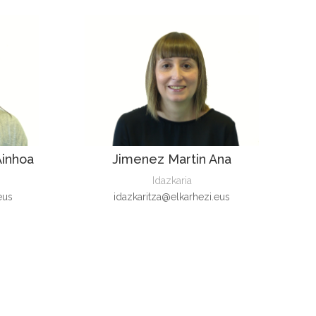
inhoa
Jimenez Martin Ana
Idazkaria
eus
idazkaritza@elkarhezi.eus