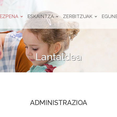
EZPENA
ESKAINTZA
ZERBITZUAK
EGUN
Lantaldea
ADMINISTRAZIOA