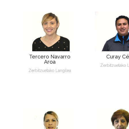
Tercero Navarro
Curay Cé
Aroa
Zerbitzuetako 
Zerbitzuetako Langilea