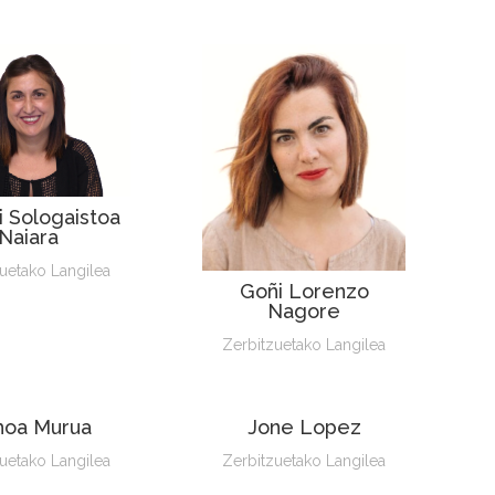
i Sologaistoa
Naiara
uetako Langilea
Goñi Lorenzo
Nagore
Zerbitzuetako Langilea
hoa Murua
Jone Lopez
uetako Langilea
Zerbitzuetako Langilea