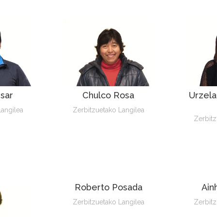
sar
Chulco Rosa
Urzela
Langilea
Zerbitzuetako Langilea
Zerbitz
Roberto Posada
Ain
Zerbitzuetako Langilea
Zerbitz