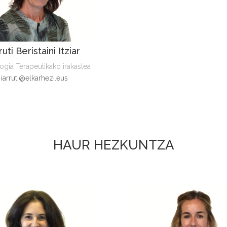
ruti Beristaini Itziar
gia Terapeutikako irakaslea
iarruti@elkarhezi.eus
HAUR HEZKUNTZA