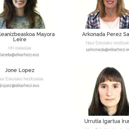
aleanizbeaskoa Mayora
Arkonada Perez Sa
Leire
Haur Eskolako hezitzai
HH irakaslea
sarkonada@elkarhezi.e
larieta@elkarhezi.eus
Jone Lopez
ur Eskolako hezitzailea
jlopez@elkarhezi.eus
Urrutia Igartua Ir