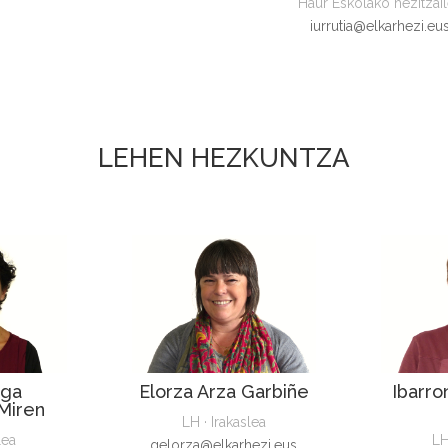
Haur Eskolako hezitzai
iurrutia@elkarhezi.eu
LEHEN HEZKUNTZA
Elorza Arza Garbiñe
aga
Ibarro
Miren
LH · Irakaslea
lea
LH
gelorza@elkarhezi.eus