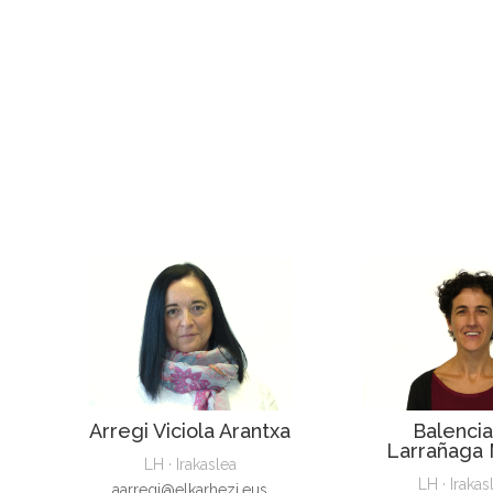
Arregi Viciola Arantxa
Balenci
Larrañaga 
LH · Irakaslea
LH · Irakas
aarregi@elkarhezi.eus