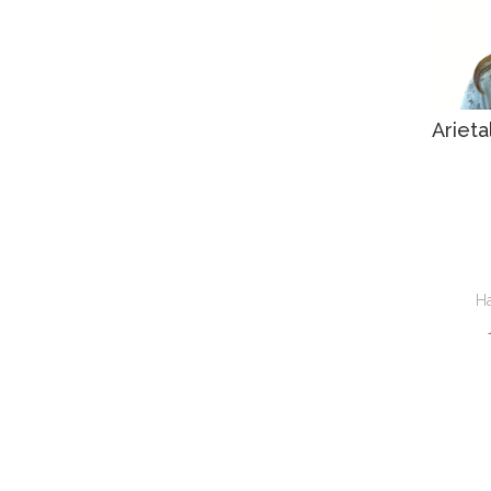
Ariet
Ha