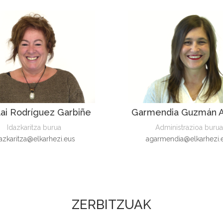
ai Rodríguez Garbiñe
Garmendia Guzmán A
Idazkaritza burua
Administrazioa burua
azkaritza@elkarhezi.eus
agarmendia@elkarhezi.
ZERBITZUAK