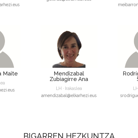
rhezi.eus
meibarro
a Maite
Mendizabal
Rodrí
Zubiagirre Ana
lea
LH · Irakaslea
LH
ezi.eus
amendizabal@elkarhezi.eus
srodrigu
BIGARREN HEZKUNTZA