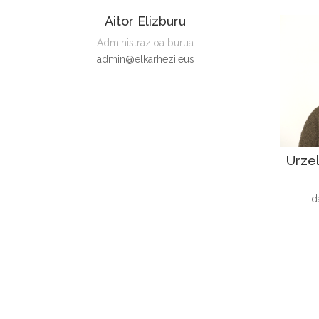
Aitor Elizburu
Administrazioa burua
admin@elkarhezi.eus
Urzel
id