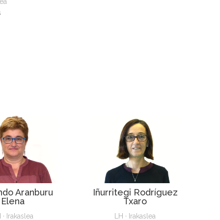
lea
s
ndo Aranburu
Iñurritegi Rodríguez
Elena
Txaro
 · Irakaslea
LH · Irakaslea