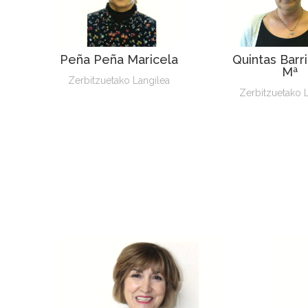
Peña Peña Maricela
Quintas Barr
Mª
Zerbitzuetako Langilea
Zerbitzuetako 