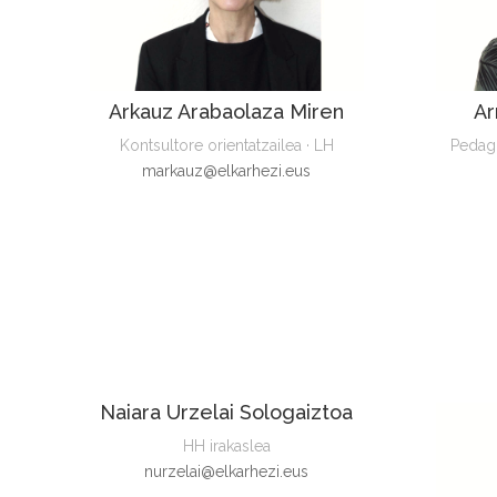
Arkauz Arabaolaza Miren
Ar
Kontsultore orientatzailea · LH
Pedago
markauz@elkarhezi.eus
Naiara Urzelai Sologaiztoa
HH irakaslea
nurzelai@elkarhezi.eus