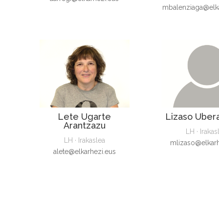
mbalenziaga@elka
Lete Ugarte
Lizaso Uber
Arantzazu
LH · Irakas
LH · Irakaslea
mlizaso@elkarh
alete@elkarhezi.eus