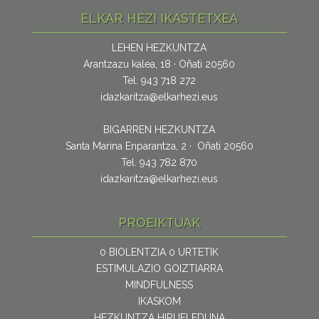
ELKAR HEZI IKASTETXEA
LEHEN HEZKUNTZA
Arantzazu kalea, 18 · Oñati 20560
Tel. 943 718 272
idazkaritza@elkarhezi.eus
BIGARREN HEZKUNTZA
Santa Marina Enparantza, 2 · Oñati 20560
Tel. 943 782 870
idazkaritza@elkarhezi.eus
PROEIKTUAK
0 BIOLENTZIA 0 URTETIK
ESTIMULAZIO GOIZTIARRA
MINDFULNESS
IKASKOM
HEZKUNTZA HIRUELEDUNA