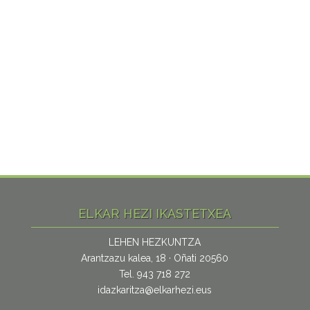
ELKAR HEZI IKASTETXEA
LEHEN HEZKUNTZA
Arantzazu kalea, 18 · Oñati 20560
Tel. 943 718 272
idazkaritza@elkarhezi.eus