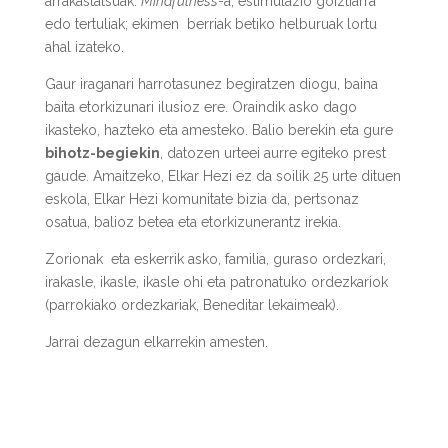
arrakastatsuak:
Mindfulness
-a, estimulazio goiztiarra
edo tertuliak; ekimen berriak betiko helburuak lortu
ahal izateko.
Gaur iraganari harrotasunez begiratzen diogu, baina
baita etorkizunari ilusioz ere. Oraindik asko dago
ikasteko, hazteko eta amesteko. Balio berekin eta gure
bihotz-begiekin
, datozen urteei aurre egiteko prest
gaude
. Amaitzeko, Elkar Hezi ez da soilik 25 urte dituen
eskola, Elkar Hezi komunitate bizia da, pertsonaz
osatua, balioz betea eta etorkizunerantz irekia.
Zorionak eta eskerrik asko, familia, guraso ordezkari,
irakasle, ikasle, ikasle ohi eta patronatuko ordezkariok
(parrokiako ordezkariak, Beneditar lekaimeak).
Jarrai dezagun elkarrekin amesten.