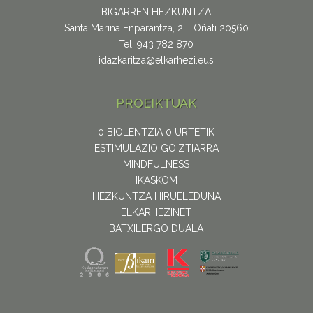
BIGARREN HEZKUNTZA
Santa Marina Enparantza, 2 · Oñati 20560
Tel. 943 782 870
idazkaritza@elkarhezi.eus
PROEIKTUAK
0 BIOLENTZIA 0 URTETIK
ESTIMULAZIO GOIZTIARRA
MINDFULNESS
IKASKOM
HEZKUNTZA HIRUELEDUNA
ELKARHEZINET
BATXILERGO DUALA