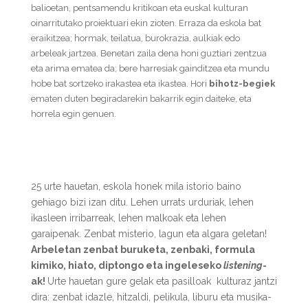
balioetan, pentsamendu kritikoan eta euskal kulturan
oinarritutako proiektuari ekin zioten.
Erraza da eskola bat
eraikitzea; hormak, teilatua, burokrazia, aulkiak edo
arbeleak jartzea. Benetan zaila dena honi guztiari zentzua
eta arima ematea da; bere harresiak gainditzea eta mundu
hobe bat sortzeko irakastea eta ikastea. Hori
bihotz-begiek
ematen duten begiradarekin bakarrik egin daiteke, eta
horrela egin genuen.
25 urte hauetan, eskola honek mila istorio baino
gehiago bizi izan ditu. Lehen urrats urduriak, lehen
ikasleen irribarreak, lehen malkoak eta lehen
garaipenak. Zenbat misterio, lagun eta algara geletan!
Arbeletan zenbat buruketa, zenbaki, formula
kimiko, hiato, diptongo eta ingeleseko
listening
-
ak!
U
rte hauetan gure gelak eta pasilloak kulturaz jantzi
dira: zenbat idazle, hitzaldi, pelikula, liburu eta musika-