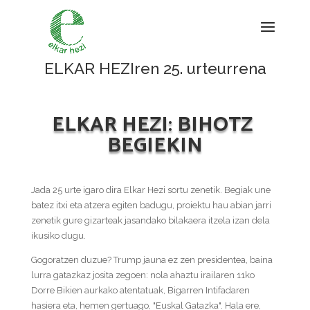
ELKAR HEZIren 25. urteurrena
ELKAR HEZI: BIHOTZ
BEGIEKIN
Jada 25 urte igaro dira Elkar Hezi sortu zenetik. Begiak une
batez itxi eta atzera egiten badugu, proiektu hau abian jarri
zenetik gure gizarteak jasandako bilakaera itzela izan dela
ikusiko dugu.
Gogoratzen duzue? Trump jauna ez zen presidentea, baina
lurra gatazkaz josita zegoen: nola ahaztu irailaren 11ko
Dorre Bikien aurkako atentatuak, Bigarren Intifadaren
hasiera eta, hemen gertuago, "Euskal Gatazka". Hala ere,