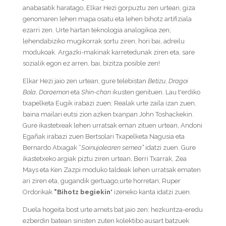
anabasatik haratago, Elkar Hezi gorpuztu zen urtean, giza
genomaren lehen mapa osatu eta lehen bihotz artifiziala
ezarri zen. Urte hartan teknologia analogikoa zen;
lehendabiziko mugikorrak sortu ziren, hori bai, adreilu
modukoak. Argazki-makinak karretedunak ziren eta, sare
sozialik egon ez arren, bai, bizitza posible zen!
Elkar Hezi jaio zen urtean, gure telebistan
Betizu
,
Dragoi
Bola
,
Doraemon
eta
Shin-chan
ikusten genituen. Lau t'erdiko
txapelketa Eugik irabazi zuen; Realak urte zaila izan zuen,
baina mailari eutsi zion azken txanpan John Toshackekin.
Gure ikastetxeak lehen urratsak eman zituen urtean, Andoni
Egañak irabazi zuen Bertsolari Txapelketa Nagusia eta
Bernardo Atxagak “
Soinujolearen semea”
idatzi zuen.
Gure
ikastetxeko argiak piztu ziren urtean, Berri Txarrak, Zea
Mays eta Ken Zazpi moduko taldeak lehen urratsak ematen
ari ziren eta, gugandik gertuago,urte horretan, Ruper
Ordorikak
"Bihotz begiekin
" izeneko kanta idatzi zuen.
Duela hogeita bost urte amets bat jaio zen: hezkuntza-eredu
ezberdin batean sinisten zuten kolektibo ausart batzuek