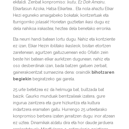
ekitaldi. Zenbat konpromiso:
Ixutu
,
Ez Dok Amairu
,
Elkartasun Azoka, Hatsa Elkartea... Eta nola ahaztu Elkar
Hezi eguneko amaigabeko bokatak, kontzertuak eta
Iturrigorriko jolasak! Horietan guztietan ikasi dugu ez
dela nahikoa irakastea; heztea dela benetako erronka.
Eta neurri handi batean lortu dugu. Nahiz eta kontziente
ez izan, Elkar Hezin ibilitako ikasleok, bisitan etortzen
zaretenean, agurtzen gaituzuenean edo Oñatin zein
beste hiri batean elkar aurkitzen dugunean, nahiz eta
oso desberdinak izan, bada batzen gaituen zerbait,
gainerakoentzat sumaezina dena: oraindik
bihotzaren
begiekin
begiratzeko gai garela.
25 urte betetzea ez da helmuga bat, bultzada bat
baizik. Gaurko munduak berritzaileak izatera, gure
ingurua zaintzera eta gure hizkuntza eta kultura
indartzera eramaten gaitu.
Hurrengo 25 urteetarako
konpromiso berbera izaten jarraitzen dugu: inor atzean
ez uztea.
Dinamikak aldatu dira eta hor daude jarduera