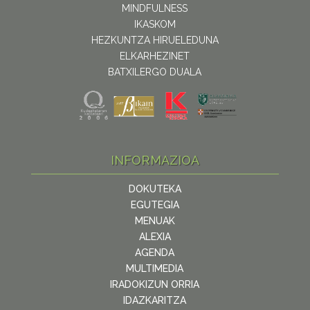
MINDFULNESS
IKASKOM
HEZKUNTZA HIRUELEDUNA
ELKARHEZINET
BATXILERGO DUALA
INFORMAZIOA
DOKUTEKA
EGUTEGIA
MENUAK
ALEXIA
AGENDA
MULTIMEDIA
IRADOKIZUN ORRIA
IDAZKARITZA