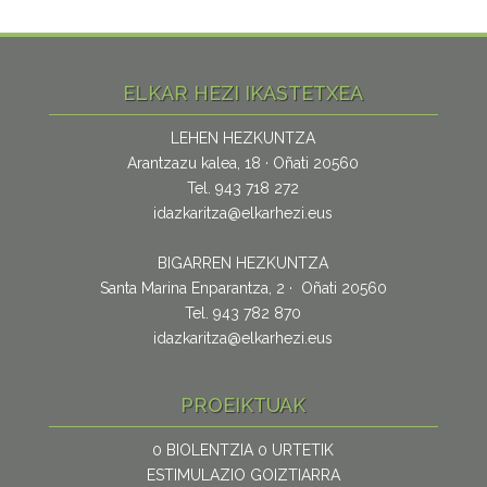
ELKAR HEZI IKASTETXEA
LEHEN HEZKUNTZA
Arantzazu kalea, 18 · Oñati 20560
Tel. 943 718 272
idazkaritza@elkarhezi.eus
BIGARREN HEZKUNTZA
Santa Marina Enparantza, 2 · Oñati 20560
Tel. 943 782 870
idazkaritza@elkarhezi.eus
PROEIKTUAK
0 BIOLENTZIA 0 URTETIK
ESTIMULAZIO GOIZTIARRA