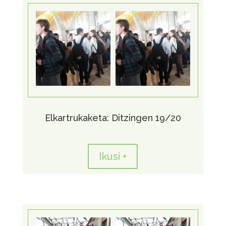
Elkartrukaketa: Ditzingen 19/20
Ikusi +