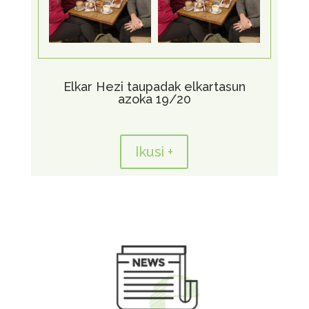
Elkar Hezi taupadak elkartasun
azoka 19/20
Ikusi +