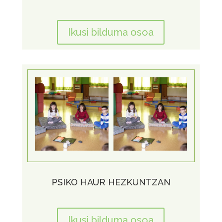
Ikusi bilduma osoa
PSIKO HAUR HEZKUNTZAN
Ikusi bilduma osoa