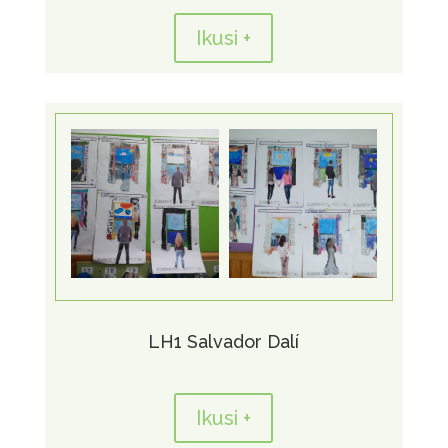
Ikusi +
LH1 Salvador Dalí
Ikusi +