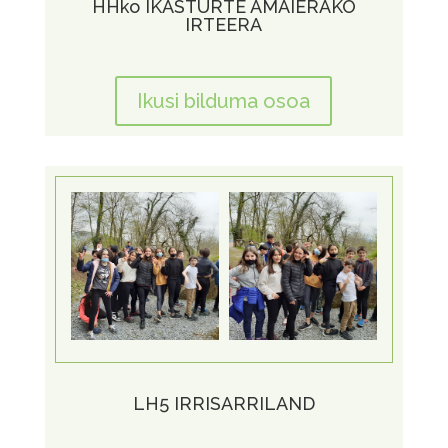
HHko IKASTURTE AMAIERAKO
IRTEERA
Ikusi bilduma osoa
LH5 IRRISARRILAND