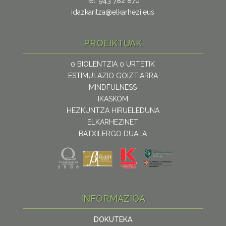
Tel. 943 782 870
idazkaritza@elkarhezi.eus
PROEIKTUAK
0 BIOLENTZIA 0 URTETIK
ESTIMULAZIO GOIZTIARRA
MINDFULNESS
IKASKOM
HEZKUNTZA HIRUELEDUNA
ELKARHEZINET
BATXILERGO DUALA
INFORMAZIOA
DOKUTEKA