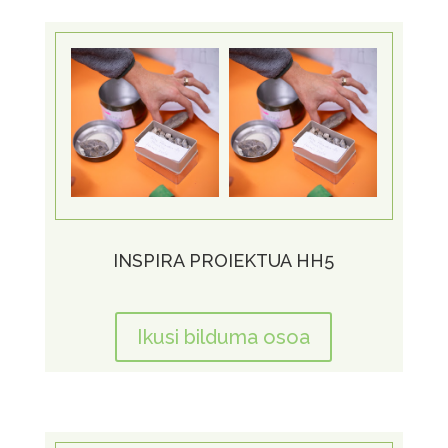
INSPIRA PROIEKTUA HH5
Ikusi bilduma osoa