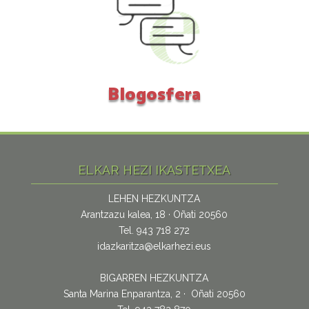
Blogosfera
ELKAR HEZI IKASTETXEA
LEHEN HEZKUNTZA
Arantzazu kalea, 18 · Oñati 20560
Tel. 943 718 272
idazkaritza@elkarhezi.eus
BIGARREN HEZKUNTZA
Santa Marina Enparantza, 2 · Oñati 20560