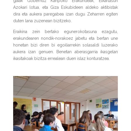
gaiak Gobernuz Kanpoko Erakundeak, Elkartasun
Azokari lotua, eta Giza Eskubideen aldeko aktibistak
dira eta aukera paregabea izan dugu Zeharren egiten
duten lana zuzenean bizitzeko.
Eraikina zein bertako egunerokotasuna ezagutu,
erakundearen nondik-norakoez jabetu eta bertan une
honetan bizi diren bi egoiliarrekin solasaldi luzerako
aukera izan genuen. Benetan aberasgarria ikasgelan
ikasitakoak bizitza errealean duen islaz konturatzea.