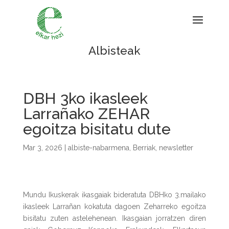
Albisteak
DBH 3ko ikasleek
Larrañako ZEHAR
egoitza bisitatu dute
Mar 3, 2026
|
albiste-nabarmena
,
Berriak
,
newsletter
Mundu Ikuskerak ikasgaiak bideratuta DBHko 3.mailako
ikasleek Larrañan kokatuta dagoen Zeharreko egoitza
bisitatu zuten astelehenean. Ikasgaian jorratzen diren