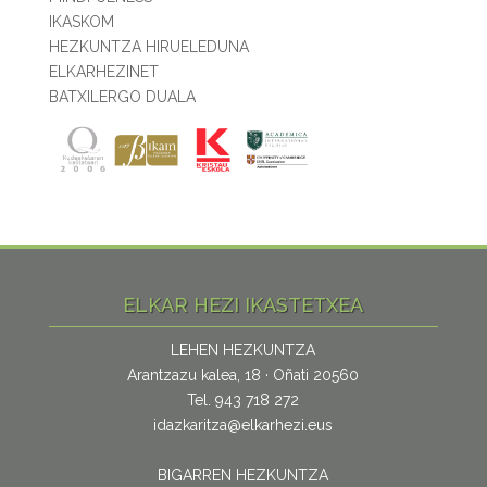
IKASKOM
HEZKUNTZA HIRUELEDUNA
ELKARHEZINET
BATXILERGO DUALA
ELKAR HEZI IKASTETXEA
LEHEN HEZKUNTZA
Arantzazu kalea, 18 · Oñati 20560
Tel. 943 718 272
idazkaritza@elkarhezi.eus
BIGARREN HEZKUNTZA