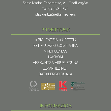
Santa Marina Enparantza, 2 · Oñati 20560
Tel. 943 782 870
idazkaritza@elkarhezi.eus
PROEIKTUAK
0 BIOLENTZIA 0 URTETIK
ESTIMULAZIO GOIZTIARRA
MINDFULNESS
IKASKOM
HEZKUNTZA HIRUELEDUNA
ELKARHEZINET
BATXILERGO DUALA
INFORMAZIOA