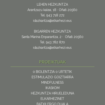
LEHEN HEZKUNTZA
Arantzazu kalea, 18 · Oñati 20560
Tel. 943 718 272
idazkaritza@elkarhezi.eus
BIGARREN HEZKUNTZA
Santa Marina Enparantza, 2 · Oñati 20560
Tel. 943 782 870
idazkaritza@elkarhezi.eus
PROEIKTUAK
0 BIOLENTZIA 0 URTETIK
ESTIMULAZIO GOIZTIARRA
MINDFULNESS
IKASKOM
HEZKUNTZA HIRUELEDUNA
ELKARHEZINET
BATXILERGO DUALA