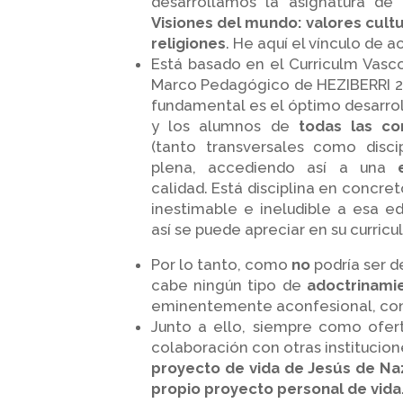
desarrollamos la asignatura de “
Visiones del mundo: valores cultur
religiones
. He aquí el vínculo de 
Está basado en el Curriculm Vasc
Marco Pedagógico de HEZIBERRI 202
fundamental es el óptimo desarrol
y los alumnos de
todas las co
(tanto transversales como disci
plena, accediendo así a una
calidad. Está disciplina en concre
inestimable e ineludible a esa e
así se puede apreciar en su curricu
Por lo tanto, como
no
podría ser d
cabe ningún tipo de
adoctrinami
eminentemente aconfesional, con
Junto a ello, siempre como oferta
colaboración con otras institucion
proyecto de vida de Jesús de Na
propio proyecto personal de vida