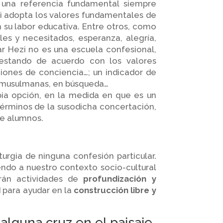
 una referencia fundamental siempre
zi adopta los valores fundamentales de
 su labor educativa. Entre otros, como
iles y necesitados, esperanza, alegría,
kar Hezi no es una escuela confesional,
 estando de acuerdo con los valores
ciones de conciencia…; un indicador de
as, musulmanas, en búsqueda…
pia opción, en la medida en que es un
términos de la susodicha concertación,
de alumnos.
iturgia de ninguna confesión particular.
iendo a nuestro contexto socio-cultural
erán actividades de
profundización y
para ayudar en la
construcción libre y
alguna cruz en el paisaje