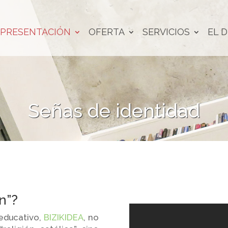
PRESENTACIÓN
OFERTA
SERVICIOS
EL D
Señas de identidad
ón”?
educativo,
BIZIKIDEA
, no