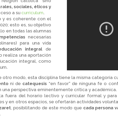
religión católica” sino
ales, sociales, éticos y
acceso a su
curriculum
.
o y es coherente con el
0; esto es, su objetivo
lo en todas las alumnas
mpetencias
necesarias
plinares) para una vida
educación integral
de
to realiza una aportación
ducación integral, como
lum.
e otro modo, esta disciplina tiene la misma categoría cur
ento
ni de
catequesis
“en favor” de ninguna fe o confe
 una perspectiva eminentemente crítica y académica.
 fuera del horario lectivo y curricular formal y para 
es y en otros espacios, se ofertarán actividades volunta
zaret
, posibilitando de este modo que
cada persona va
.