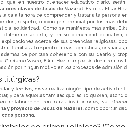
o, que en nuestro quehacer educativo diario, serán
alores claves de Jesús de Nazaret.
Esto es, Elkar He
laica a la hora de comprender y tratar a la persona en
, perdón, respeto, opción preferencial por los más déb
sticia, solidaridad… Como se manifiesta más arriba, El
, totalmente abierta, y en su comunidad educativa,
explicaciones acerca de sus creencias religiosas, op
estras familias al respecto: ateas, agnósticas, cristian
 además de por pura coherencia con su ideario y pro
l Gobierno Vasco, Elkar Hezi cumple sin duda con los 
inación por ningún motivo en los procesos de admisión 
 litúrgicas?
ular y lectivo, no
se realiza ningún tipo de actividad l
olar, y para aquellas familias que así lo quieran, atend
 en colaboración con otras instituciones, se ofrec
ona y proyecto de Jesús de Nazaret,
como oportunidad 
e cada persona.
símbolos de origen religioso? (Como 